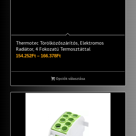
Thermotec Törölközőszárítós, Elektromos
Radiátor, 4 Fokozatú Termosztáttal
Ártartomány:
154.252
Ft
–
166.378
Ft
154.252Ft
-
166.378Ft
Opciók választása