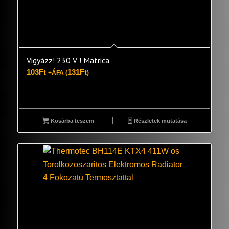
Vigyázz! 230 V ! Matrica
103
Ft
131
Ft
+ÁFA (
)
Kosárba teszem
Részletek mutatása