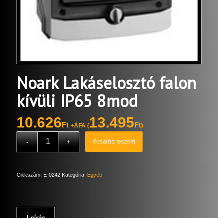
Noark Lakáselosztó falon
kívüli IP65 8mod
10.626
13.495
Ft
Ft
+ÁFA (
)
Kosárba teszem
Cikkszám:
E-0242
Kategória:
Egyéb
Leírás