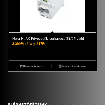
Hora HLAK Fővezetéki sorkapocs 35/25 zöld
3.399
Ft
4.317
Ft
+ÁFA (
)
Kosárba teszem
Részletek mutatása
ELÉRHETŐSÉGEINK