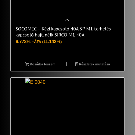
SOCOMEC – Kézi kapcsoló 40A 3P M1 terhelés
kapcsoló hajt. nélk SIRCO M1 40A
8.773
Ft
11.142
Ft
+ÁFA (
)
Kosárba teszem
Részletek mutatása