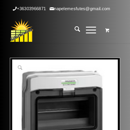
+36303966871
napelemesfutes@gmail.com