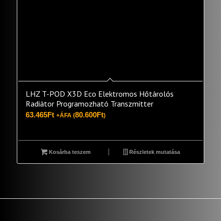
LHZ T-POD X3D Eco Elektromos Hőtárolós
Radiátor Programozható Transzmitter
63.465
Ft
80.600
Ft
+ÁFA (
)
Kosárba teszem
Részletek mutatása