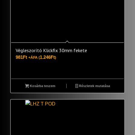
Végleszorító Klickfix 30mm fekete
981
Ft
1.246
Ft
+ÁFA (
)
Kosárba teszem
Részletek mutatása