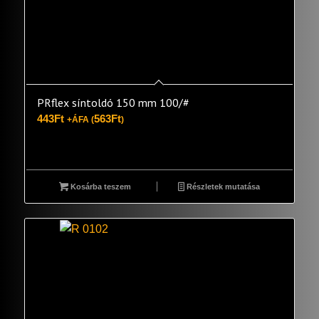
PRflex síntoldó 150 mm 100/#
443
Ft
563
Ft
+ÁFA (
)
Kosárba teszem
Részletek mutatása