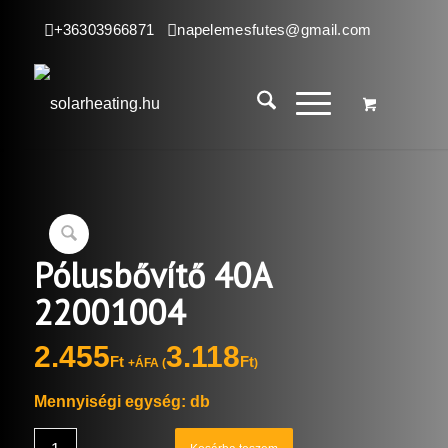
+36303966871
napelemesfutes@gmail.com
Pólusbővítő 40A
22001004
2.455
3.118
Ft
Ft
+ÁFA (
)
Mennyiségi egység: db