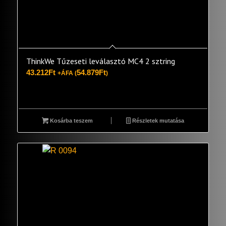
ThinkWe Tűzeseti leválasztó MC4 2 sztring
43.212
Ft
54.879
Ft
+ÁFA (
)
Kosárba teszem
Részletek mutatása