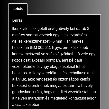
Leírás
Leírás
Iker kivitelű szigetelt érvéghüvely két darab 3
mm²-es sodrott vezeték együttes lezárására
(teljes keresztmetszet ~6 mm²), 14 mm-es
hosszban (BM 00561). Egyszerre két kisebb
keresztmetszetű vezeték végződtethető vele egy
közös csatlakozási pontban, ami például
vezérlőköröknél vagy elágazásoknál lehet
hasznos. Villanyszerelőknek és technikusoknak
ajánljuk, akik rendezett és biztonságos kettős
bekötést szeretnének megvalósítani – a hüvely
gondoskodik róla, hogy mindkét vezeték stabilan
a helyén maradjon és megfelelő kontaktust adjon
a csatlakozóban.