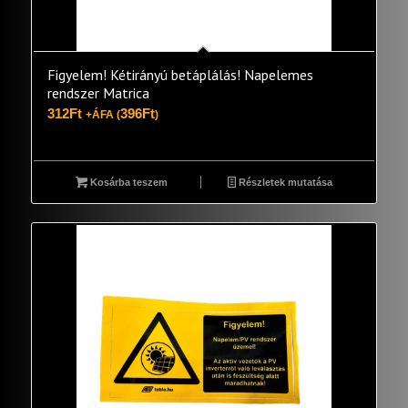
Figyelem! Kétirányú betáplálás! Napelemes
rendszer Matrica
312
Ft
396
Ft
+ÁFA (
)
Kosárba teszem
Részletek mutatása