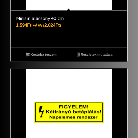
Minisín alacsony 40 cm
1.594
Ft
2.024
Ft
+ÁFA (
)
Kosárba teszem
Részletek mutatása