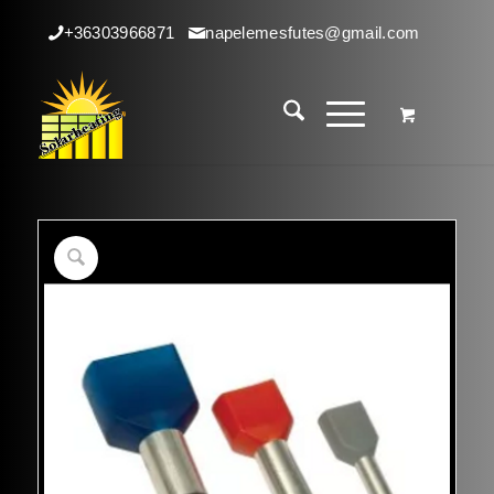
+36303966871
napelemesfutes@gmail.com