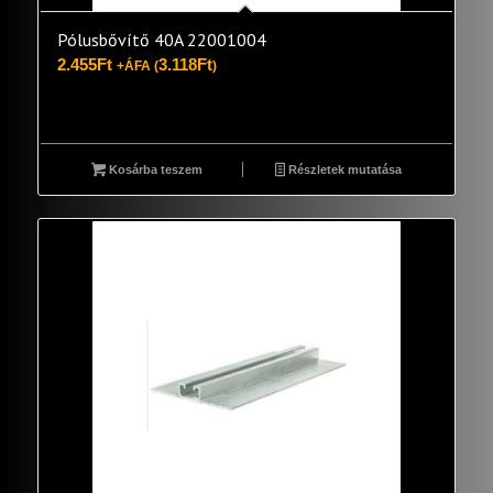
Pólusbővítő 40A 22001004
2.455
Ft
3.118
Ft
+ÁFA (
)
Kosárba teszem
Részletek mutatása