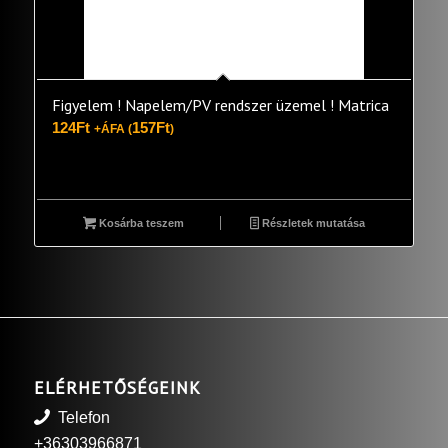
Figyelem ! Napelem/PV rendszer üzemel ! Matrica
124
Ft
157
Ft
+ÁFA (
)
Kosárba teszem
Részletek mutatása
ELÉRHETŐSÉGEINK
Telefon
+36303966871