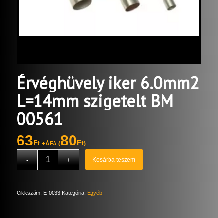
Érvéghüvely iker 6.0mm2
L=14mm szigetelt BM
00561
63
80
Ft
Ft
+ÁFA (
)
Kosárba teszem
Cikkszám:
E-0033
Kategória:
Egyéb