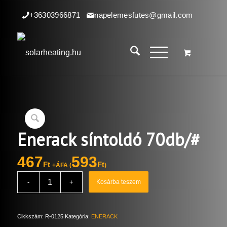
+36303966871
napelemesfutes@gmail.com
Enerack síntoldó 70db/#
467
593
Ft
Ft
+ÁFA (
)
Kosárba teszem
Cikkszám:
R-0125
Kategória:
ENERACK