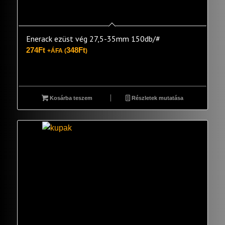
Enerack ezüst vég 27,5-35mm 150db/#
274
Ft
348
Ft
+ÁFA (
)
Kosárba teszem
Részletek mutatása