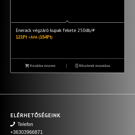
Enerack végzáró kupak fekete 250db/#
121
Ft
154
Ft
+ÁFA (
)
Kosárba teszem
Részletek mutatása
ELÉRHETŐSÉGEINK
Telefon
+36303966871