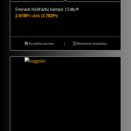
Enerack hódfarkú kampó 15db/#
2.978
Ft
3.782
Ft
+ÁFA (
)
Kosárba teszem
Részletek mutatása