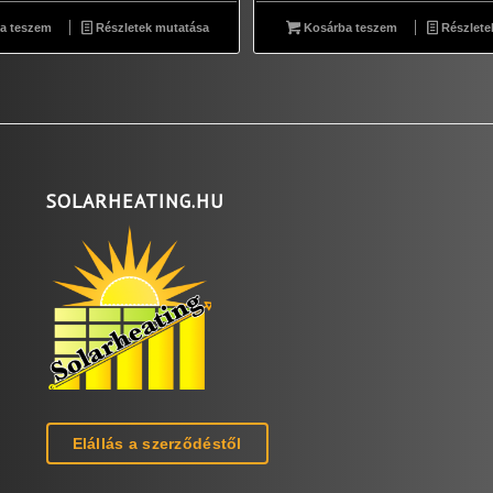
a teszem
Részletek mutatása
Kosárba teszem
Részlete
SOLARHEATING.HU
Elállás a szerződéstől