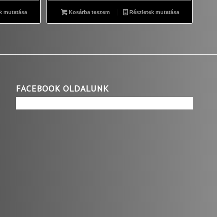
k mutatása
Kosárba teszem
Részletek mutatása
FACEBOOK OLDALUNK