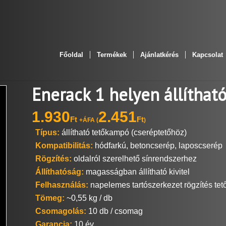
Főoldal
Termékek
Ajánlatkérés
Kapcsolat
Enerack 1 helyen állíth
1.930
2.451
Ft
Ft
+ÁFA (
)
Típus:
állítható tetőkampó (cseréptetőhöz)
Kompatibilitás:
hódfarkú, betoncserép, laposcserép
Rögzítés:
oldalról szerelhető sínrendszerhez
Állíthatóság:
magasságban állítható kivitel
Felhasználás:
napelemes tartószerkezet rögzítés te
Tömeg:
~0,55 kg / db
Csomagolás:
10 db / csomag
Garancia:
10 év