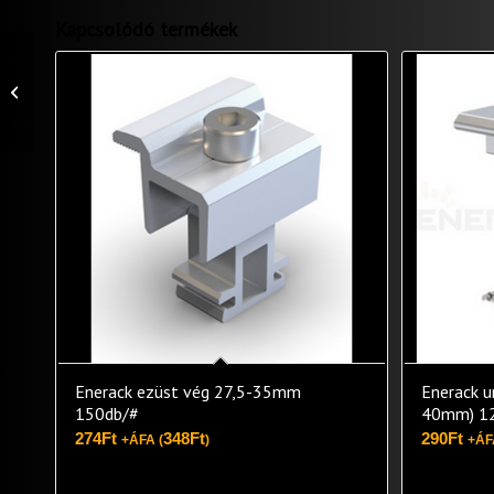
Kapcsolódó termékek
HANERSUN HN18RN-
54HT Bifacial 450W full
black (37db/raklap)
Enerack ezüst vég 27,5-35mm
Enerack u
150db/#
40mm) 1
274
Ft
348
Ft
290
Ft
+ÁFA (
)
+ÁF