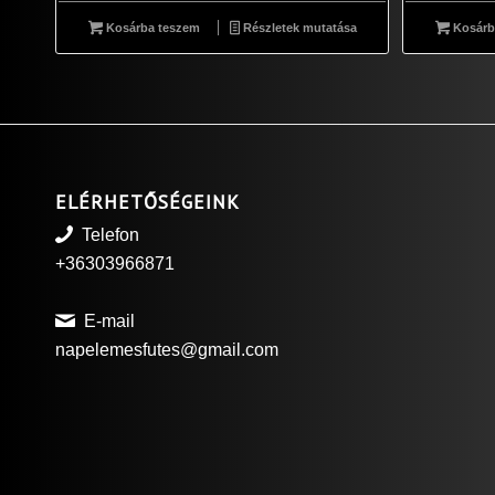
Kosárba teszem
Részletek mutatása
Kosárb
ELÉRHETŐSÉGEINK
Telefon
+36303966871
E-mail
napelemesfutes@gmail.com