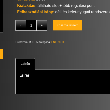
Kialakítás:
állítható slot + több rögzítési pont
Felhasználási irány:
déli és kelet-nyugati rendszere
Kosárba teszem
Cikkszám:
R-0155
Kategória:
ENERACK
Leírás
Leírás