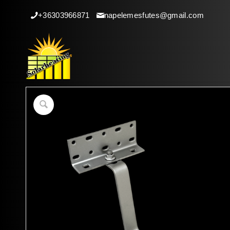
+36303966871
napelemesfutes@gmail.com