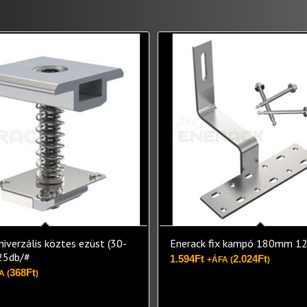
niverzális köztes ezüst (30-
Enerack fix kampó 180mm 1
25db/#
1.594
Ft
2.024
Ft
+ÁFA (
)
368
Ft
A (
)