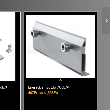
2db/#
Enerack síntoldó 70db/#
467
Ft
593
Ft
+ÁFA (
)