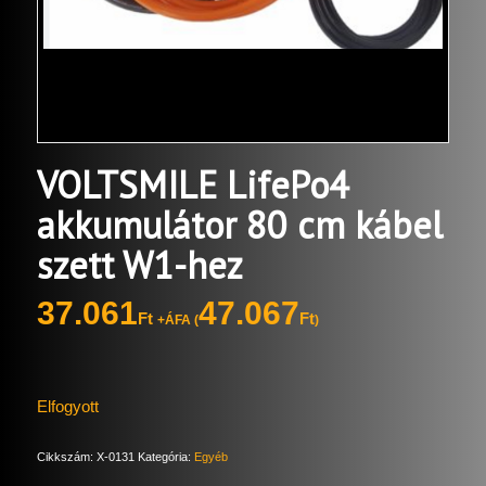
VOLTSMILE LifePo4
akkumulátor 80 cm kábel
szett W1-hez
37.061
47.067
Ft
Ft
+ÁFA (
)
Elfogyott
Cikkszám:
X-0131
Kategória:
Egyéb