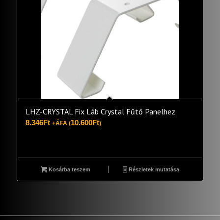
LHZ-CRYSTAL Fix Láb Crystal Fűtő Panelhez
8.346
Ft
10.600
Ft
+ÁFA (
)
Kosárba teszem
Részletek mutatása