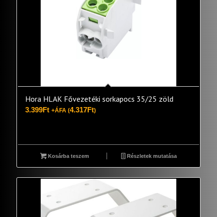
Hora HLAK Fővezetéki sorkapocs 35/25 zöld
3.399
Ft
4.317
Ft
+ÁFA (
)
Kosárba teszem
Részletek mutatása