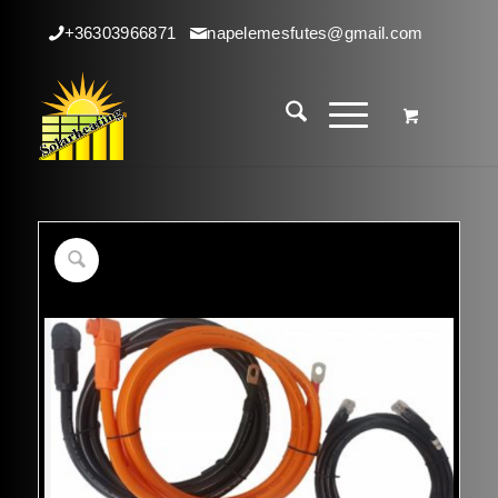
+36303966871
napelemesfutes@gmail.com