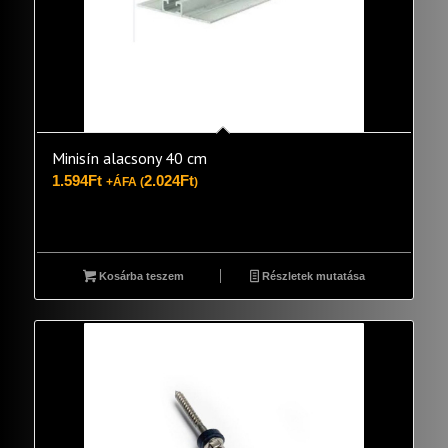
Minisín alacsony 40 cm
1.594
Ft
2.024
Ft
+ÁFA (
)
Kosárba teszem
Részletek mutatása