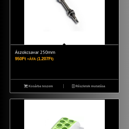
Ászokcsavar 250mm
950
Ft
1.207
Ft
+ÁFA (
)
Kosárba teszem
Részletek mutatása