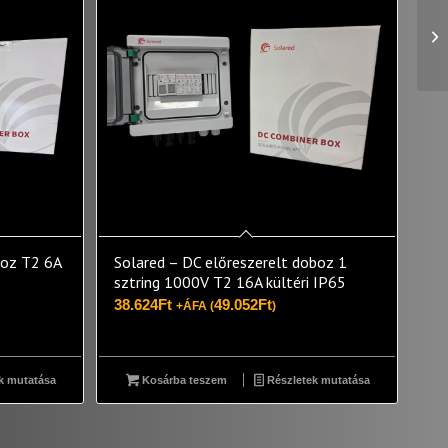
boz T2 6A
Solared – DC előreszerelt doboz 1
sztring 1000V T2 16A kültéri IP65
38.624
Ft
49.052
Ft
+ÁFA (
)
k mutatása
Kosárba teszem
Részletek mutatása