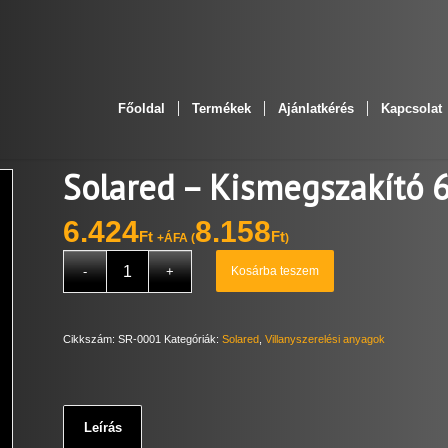
Főoldal
Termékek
Ajánlatkérés
Kapcsolat
Solared – Kismegszakító 6
6.424
8.158
Ft
Ft
+ÁFA (
)
Kosárba teszem
Cikkszám:
SR-0001
Kategóriák:
Solared
,
Villanyszerelési anyagok
Leírás