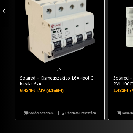
Solared –
Kismegszakító 63A
4pol C karakt 6kA
Solared – Kismegszakító 16A 4pol C
Solared –
karakt 6kA
PVI 1000
6.424
Ft
8.158
Ft
1.433
Ft
+ÁFA (
)
+
Kosárba teszem
Részletek mutatása
Kosárb