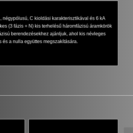
négypólusú, C kioldási karakterisztikával és 6 kA
es (3 fázis + N) kis terhelésű háromfázisú áramkörök
ázisú berendezésekhez ajánljuk, ahol kis névleges
 és a nulla együttes megszakítására.