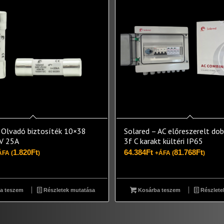
 Olvadó biztosíték 10×38
Solared – AC előreszerelt do
V 25A
3f C karakt kültéri IP65
1.820
Ft
64.384
Ft
81.768
Ft
ÁFA (
)
+ÁFA (
)
a teszem
Részletek mutatása
Kosárba teszem
Részlete