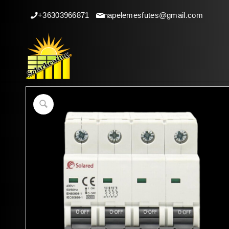
+36303966871
napelemesfutes@gmail.com