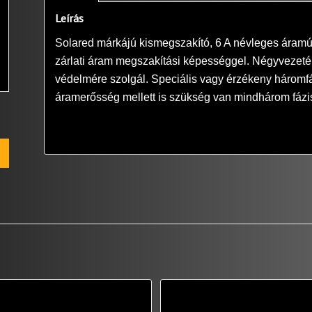
Leírás
Solared márkájú kismegszakító, 6 A névleges áramú, 
zárlati áram megszakítási képességgel. Négyvezeték
védelmére szolgál. Speciális vagy érzékeny háromf
áramerősség mellett is szükség van mindhárom fázis