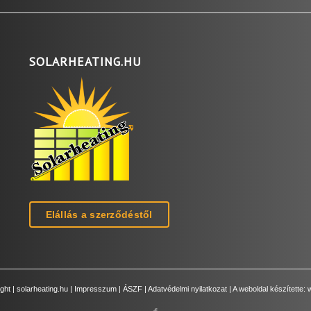
SOLARHEATING.HU
Elállás a szerződéstől
ght |
solarheating.hu
|
Impresszum
|
ÁSZF
|
Adatvédelmi nyilatkozat
| A weboldal készítette: