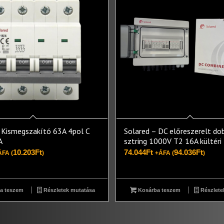
 Kismegszakító 63A 4pol C
Solared – DC előreszerelt do
A
sztring 1000V T2 16A kültéri
10.203
Ft
74.044
Ft
94.036
Ft
ÁFA (
)
+ÁFA (
)
a teszem
Részletek mutatása
Kosárba teszem
Részlete