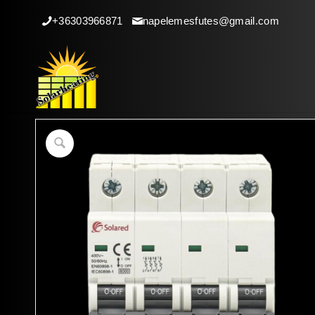
+36303966871
napelemesfutes@gmail.com