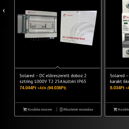
Solared – DC
előreszerelt doboz 2
sztring 1000V T2 25A
kültéri IP6...
Solared – DC előreszerelt doboz 2
Solared –
sztring 1000V T2 25A kültéri IP65
karakt 6k
74.044
Ft
94.036
Ft
8.034
Ft
+ÁFA (
)
+
Kosárba teszem
Részletek mutatása
Kosárb