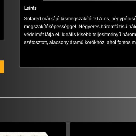
Leírás
Solared márkájú kismegszakító 10 A-es, négypólusú,
megszakítóképességgel. Négyeres háromfázisú hálózat
védelmét látja el. Ideális kisebb teljesítményű hár
szétosztott, alacsony áramú körökhöz, ahol fontos m