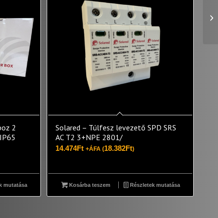
boz 2
Solared – Túlfesz levezető SPD SRS
 IP65
AC T2 3+NPE 2801/
14.474
Ft
18.382
Ft
+ÁFA (
)
k mutatása
Kosárba teszem
Részletek mutatása