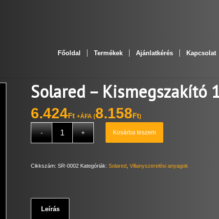
Főoldal
Termékek
Ajánlatkérés
Kapcsolat
Solared – Kismegszakító 
6.424
8.158
Ft
Ft
+ÁFA (
)
Kosárba teszem
Cikkszám:
SR-0002
Kategóriák:
Solared
,
Villanyszerelési anyagok
Leírás