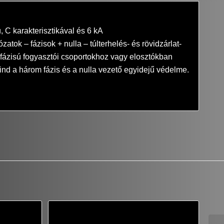
 C karakterisztikával és 6 kA
ok – fázisok + nulla – túlterhelés- és rövidzárlat-
omfázisú fogyasztói csoportokhoz vagy elosztókban
ind a három fázis és a nulla vezető egyidejű védelme.