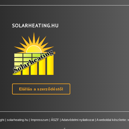
SOLARHEATING.HU
Elállás a szerződéstől
ght |
solarheating.hu
|
Impresszum
|
ÁSZF
|
Adatvédelmi nyilatkozat
| A weboldal készítette: