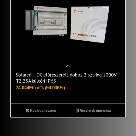
Solared – DC előreszerelt doboz 2 sztring 1000V
T2 25A kültéri IP65
74.044
Ft
94.036
Ft
+ÁFA (
)
Kosárba teszem
Részletek mutatása