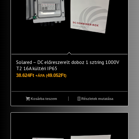
Solared – DC előreszerelt doboz 1 sztring 1000V
T2 16A kültéri IP65
38.624
Ft
49.052
Ft
+ÁFA (
)
Kosárba teszem
Részletek mutatása