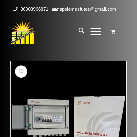
+36303966871
napelemesfutes@gmail.com