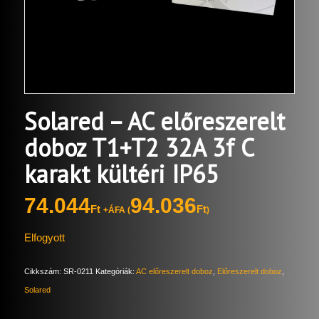
Solared – AC előreszerelt
doboz T1+T2 32A 3f C
karakt kültéri IP65
74.044
94.036
Ft
Ft
+ÁFA (
)
Elfogyott
Cikkszám:
SR-0211
Kategóriák:
AC előreszerelt doboz
,
Előreszerelt doboz
,
Solared