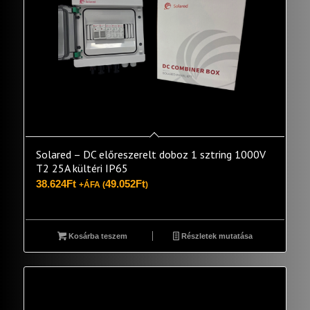
Solared – DC előreszerelt doboz 1 sztring 1000V
T2 25A kültéri IP65
38.624
Ft
49.052
Ft
+ÁFA (
)
Kosárba teszem
Részletek mutatása