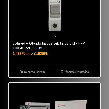
Solared – Olvadó biztosíték tartó SRF-HPV
10×38 PVI 1000V
1.433
Ft
1.820
Ft
+ÁFA (
)
Kosárba teszem
Részletek mutatása