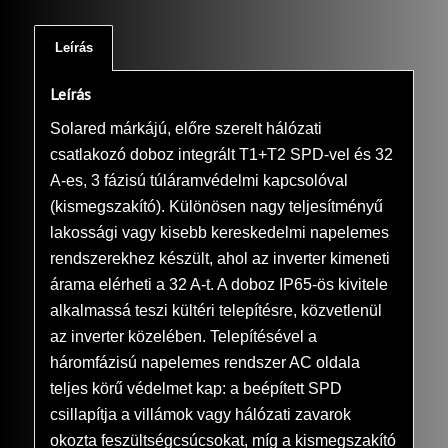
Leírás
Leírás
Solared márkájú, előre szerelt hálózati
csatlakozó doboz integrált T1+T2 SPD-vel és 32
A-es, 3 fázisú túláramvédelmi kapcsolóval
(kismegszakító). Különösen nagy teljesítményű
lakossági vagy kisebb kereskedelmi napelemes
rendszerekhez készült, ahol az inverter kimeneti
árama elérheti a 32 A-t. A doboz IP65-ös kivitele
alkalmassá teszi kültéri telepítésre, közvetlenül
az inverter közelében. Telepítésével a
háromfázisú napelemes rendszer AC oldala
teljes körű védelmet kap: a beépített SPD
csillapítja a villámok vagy hálózati zavarok
okozta feszültségcsúcsokat, míg a kismegszakító