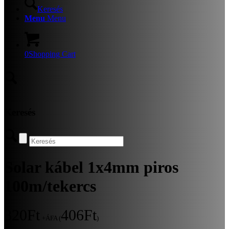
Keresés
Menu
Menu
0
Shopping Cart
Keresés
Solar kábel 1x4mm piros
100m/tekercs
320
Ft
406
Ft
+ÁFA (
)