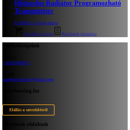
Hőtárolós Radiátor Programozható
Transzmitter
63.465
Ft
+ÁFA (
80.600
Ft
)
Kosárba teszem
Részletek mutatása
Elérhetőségeink
Telefon
+36303966871
E-mail
napelemesfutes@gmail.com
solarheating.hu
Elállás a szerződéstől
Facebook oldalunk