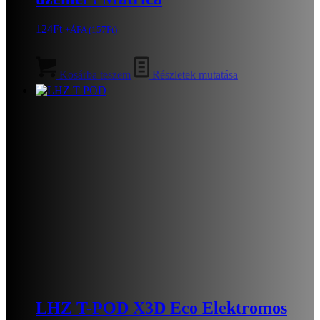
124
Ft
+ÁFA (
157
Ft
)
Kosárba teszem
Részletek mutatása
LHZ T-POD X3D Eco Elektromos