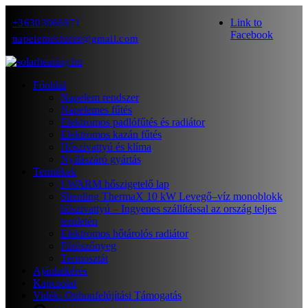
Link to
+36303966871
Facebook
napelemesfutes@gmail.com
Főoldal
Napelem rendszer
Napelemes fűtés
Elektromos padlófűtés és radiátor
Elektromos kazán fűtés
Hőszivattyú és klíma
Nyílászáró gyártás
Termékek
I-WARM hőszigetelő lap
Shenling ThermaX 10 kW Levegő–víz monoblokk
hőszivattyú – Ingyenes szállítással az ország teljes
területén
Elektromos hőtárolós radiátor
Fűtőszőnyeg
Termosztát
Ajánlatkérés
Kapcsolat
Vidéki Otthonfelújítási Támogatás