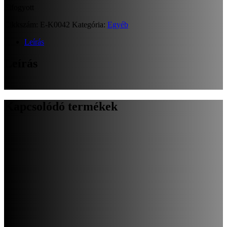
Elfogyott
Cikkszám:
E-K0042
Kategória:
Egyéb
Leírás
Leírás
Kapcsolódó termékek