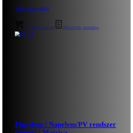
312
Ft
+ÁFA (
396
Ft
)
Kosárba teszem
Részletek mutatása
Figyelem ! Napelem/PV rendszer
üzemel ! Matrica