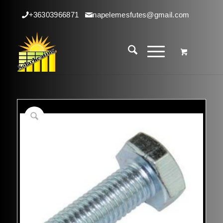
+36303966871
napelemesfutes@gmail.com