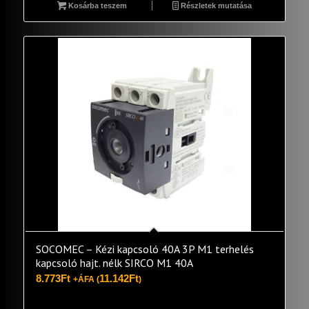
Kosárba teszem
Részletek mutatása
SOCOMEC – Kézi kapcsoló 40A 3P M1 terhelés
kapcsoló hajt. nélk SIRCO M1 40A
8.773
Ft
11.142
Ft
+ÁFA (
)