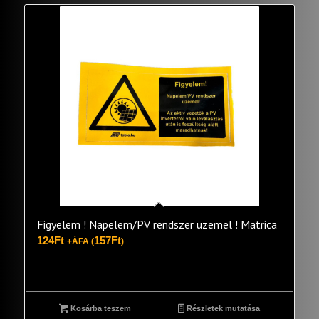
Figyelem ! Napelem/PV rendszer üzemel ! Matrica
124
Ft
157
Ft
+ÁFA (
)
Kosárba teszem
Részletek mutatása