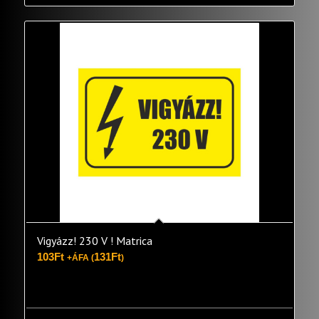
Vigyázz! 230 V ! Matrica
103
Ft
131
Ft
+ÁFA (
)