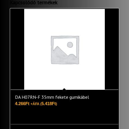
Kapcsolódó termékek
DA H07RN-F 35mm fekete gumikábel
4.266
Ft
5.418
Ft
+ÁFA (
)