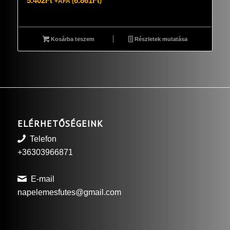
5.402
Ft
6.861
Ft
+ÁFA (
)
Kosárba teszem
Részletek mutatása
ELÉRHETŐSÉGEINK
Telefon
+36303966871
E-mail
napelemesfutes@gmail.com