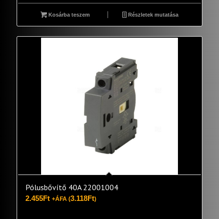
Kosárba teszem
Részletek mutatása
Pólusbővítő 40A 22001004
2.455
Ft
3.118
Ft
+ÁFA (
)