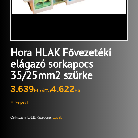
Hora HLAK Fővezetéki
elágazó sorkapocs
35/25mm2 szürke
3.639
4.622
Ft
Ft
+ÁFA (
)
Elfogyott
Cikkszám:
E-111
Kategória:
Egyéb