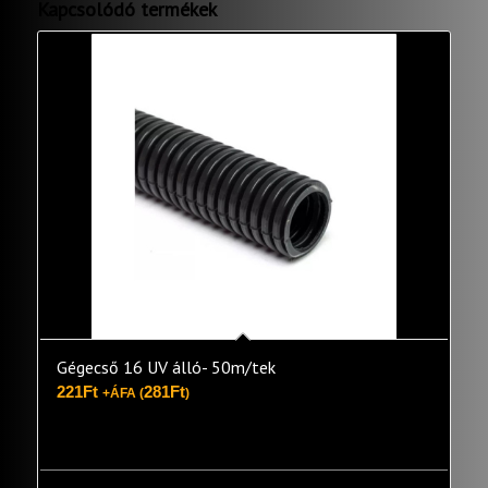
Kapcsolódó termékek
Gégecső 16 UV álló- 50m/tek
221
Ft
281
Ft
+ÁFA (
)