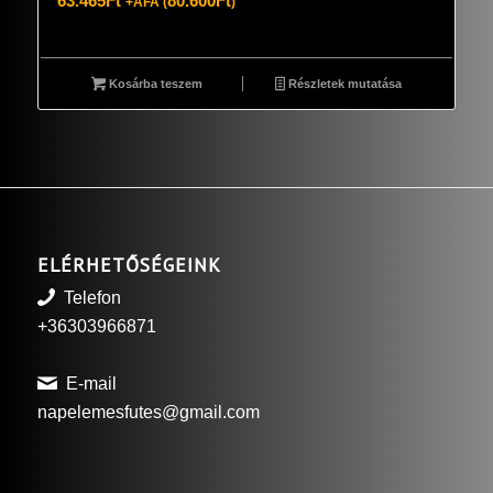
63.465
Ft
80.600
Ft
+ÁFA (
)
Kosárba teszem
Részletek mutatása
ELÉRHETŐSÉGEINK
Telefon
+36303966871
E-mail
napelemesfutes@gmail.com