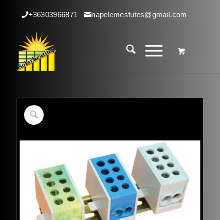
+36303966871
napelemesfutes@gmail.com