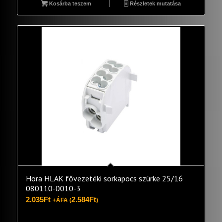
Kosárba teszem
Részletek mutatása
Hora HLAK fővezetéki sorkapocs szürke 25/16
080110-0010-3
2.035
Ft
2.584
Ft
+ÁFA (
)