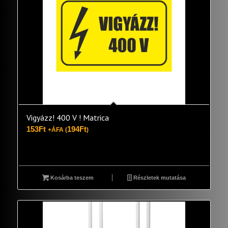
Vigyázz! 400 V ! Matrica
153
Ft
194
Ft
+ÁFA (
)
Kosárba teszem
Részletek mutatása