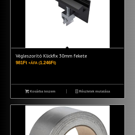
Végleszorító Klickfix 30mm fekete
981
Ft
1.246
Ft
+ÁFA (
)
Kosárba teszem
Részletek mutatása