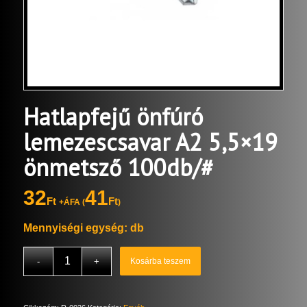
Hatlapfejű önfúró
lemezescsavar A2 5,5×19
önmetsző 100db/#
32
41
Ft
Ft
+ÁFA (
)
Mennyiségi egység: db
Kosárba teszem