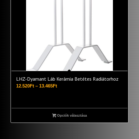
LHZ-Dyamant Láb Kerámia Betétes Radiátorhoz
Ártartomány:
12.520
Ft
–
13.465
Ft
12.520Ft
-
13.465Ft
Opciók választása