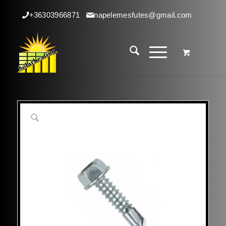
+36303966871
napelemesfutes@gmail.com