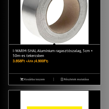
I-WARM-SHAL Alumínium ragasztószalag, 5cm ×
50m-es tekercsben
3.858
Ft
4.900
Ft
+ÁFA (
)
Kosárba teszem
Részletek mutatása