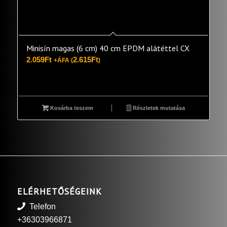
Minisín magas (6 cm) 40 cm EPDM alátéttel CX
2.059
Ft
2.615
Ft
+ÁFA (
)
Kosárba teszem
Részletek mutatása
ELÉRHETŐSÉGEINK
Telefon
+36303966871