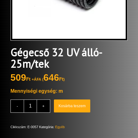
Gégecső 32 UV álló-
25m/tek
509
646
Ft
Ft
+ÁFA (
)
Mennyiségi egység: m
Kosárba teszem
Cikkszám:
E-0057
Kategória:
Egyéb