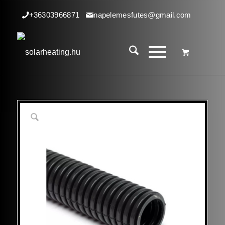
+36303966871
napelemesfutes@gmail.com