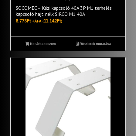
SOCOMEC – Kézi kapcsoló 40A 3P M1 terhelés
kapcsoló hajt. nélk SIRCO M1 40A
8.773
Ft
11.142
Ft
+ÁFA (
)
Kosárba teszem
Részletek mutatása