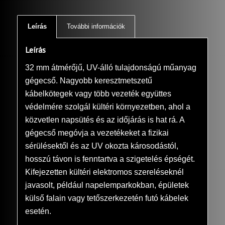
Leírás
További információk
Leírás
32 mm átmérőjű, UV-álló tulajdonságú műanyag
gégecső. Nagyobb keresztmetszetű
kábelkötegek vagy több vezeték együttes
védelmére szolgál kültéri környezetben, ahol a
közvetlen napsütés és az időjárás is hat rá. A
gégecső megóvja a vezetékeket a fizikai
sérülésektől és az UV okozta károsodástól,
hosszú távon is fenntartva a szigetelés épségét.
Kifejezetten kültéri elektromos szereléseknél
javasolt, például napelemparkokban, épületek
külső falain vagy tetőszerkezetén futó kábelek
esetén.