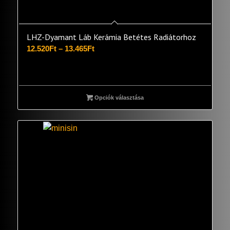
LHZ-Dyamant Láb Kerámia Betétes Radiátorhoz
Ártartomány:
12.520
Ft
–
13.465
Ft
12.520Ft
-
13.465Ft
Opciók választása