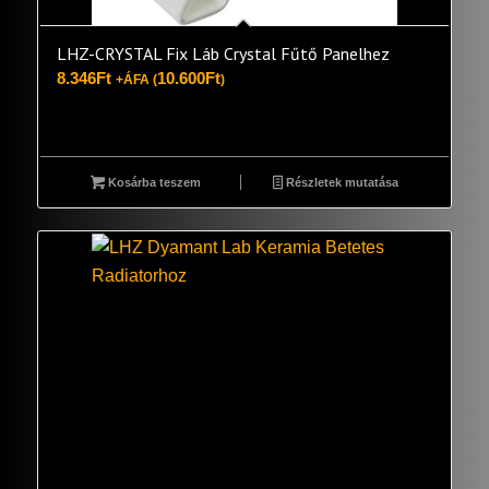
LHZ-CRYSTAL Fix Láb Crystal Fűtő Panelhez
8.346
Ft
10.600
Ft
+ÁFA (
)
Kosárba teszem
Részletek mutatása