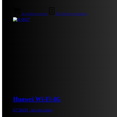
Kosárba teszem
Részletek mutatása
Huawei Wi-Fi 4G
67.581
Ft
+ÁFA (
85.828
Ft
)