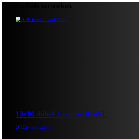
mennyiség
Kapcsolódó termékek
10×80 dübel + csavar RAWL
201
Ft
+ÁFA (
255
Ft
)