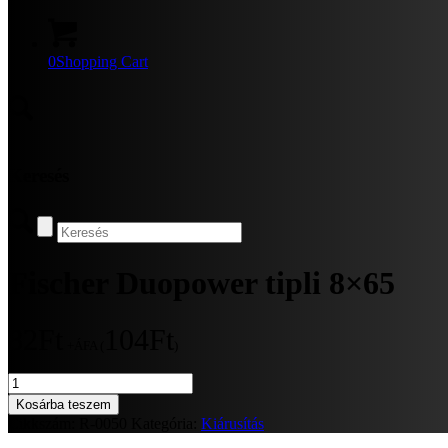
0
Shopping Cart
Keresés
Fischer Duopower tipli 8×65
82
Ft
104
Ft
+ÁFA (
)
Fischer
Duopower
Kosárba teszem
tipli
Cikkszám:
R-0050
Kategória:
Kiárusítás
8x65