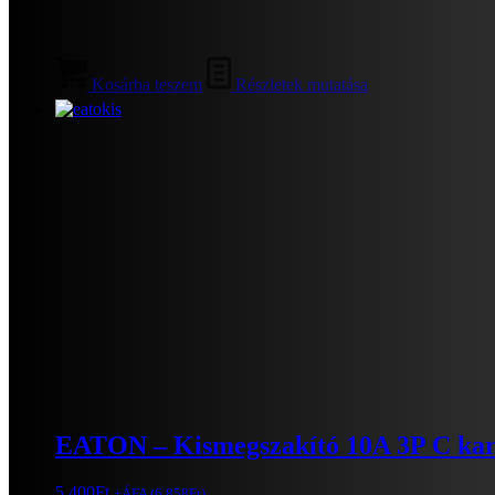
Kosárba teszem
Részletek mutatása
EATON – Kismegszakító 10A 3P C kar
5.400
Ft
+ÁFA (
6.858
Ft
)