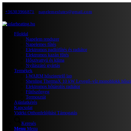
+36303966871
napelemesfutes@gmail.com
Főoldal
Napelem rendszer
Napelemes fűtés
Elektromos padlófűtés és radiátor
Elektromos kazán fűtés
Hőszivattyú és klíma
Nyílászáró gyártás
Termékek
I-WARM hőszigetelő lap
Shenling ThermaX 10 kW Levegő–víz monoblokk hőszivatty
Elektromos hőtárolós radiátor
Fűtőszőnyeg
Termosztát
Ajánlatkérés
Kapcsolat
Vidéki Otthonfelújítási Támogatás
Keresés
Menu
Menu