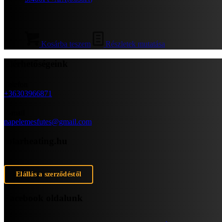
Kosárba teszem
Részletek mutatása
Elérhetőségeink
Telefon
+36303966871
E-mail
napelemesfutes@gmail.com
solarheating.hu
Elállás a szerződéstől
Facebook oldalunk