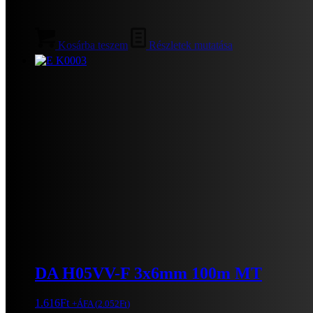
Kosárba teszem
Részletek mutatása
DA H05VV-F 3x6mm 100m MT
1.616
Ft
+ÁFA (
2.052
Ft
)