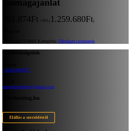
csomagajánlat
991.874
Ft
1.259.680
Ft
+ÁFA (
)
Elfogyott
Cikkszám:
P-0001
Kategória:
Pályázati csomagok
Elérhetőségeink
Telefon
+36303966871
E-mail
napelemesfutes@gmail.com
solarheating.hu
Elállás a szerződéstől