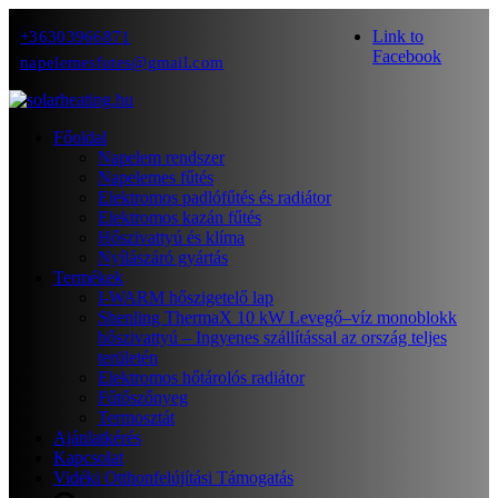
Link to
+36303966871
Facebook
napelemesfutes@gmail.com
Főoldal
Napelem rendszer
Napelemes fűtés
Elektromos padlófűtés és radiátor
Elektromos kazán fűtés
Hőszivattyú és klíma
Nyílászáró gyártás
Termékek
I-WARM hőszigetelő lap
Shenling ThermaX 10 kW Levegő–víz monoblokk
hőszivattyú – Ingyenes szállítással az ország teljes
területén
Elektromos hőtárolós radiátor
Fűtőszőnyeg
Termosztát
Ajánlatkérés
Kapcsolat
Vidéki Otthonfelújítási Támogatás