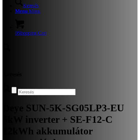
Keresés
Menu
Menu
0
Shopping Cart
Keresés
Deye SUN-5K-SG05LP3-EU
5kW inverter + SE-F12-C
12kWh akkumulátor