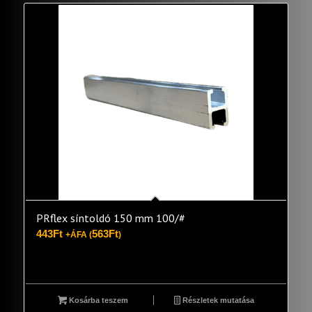
PRflex síntoldó 150 mm 100/#
443
Ft
563
Ft
+ÁFA (
)
Kosárba teszem
Részletek mutatása