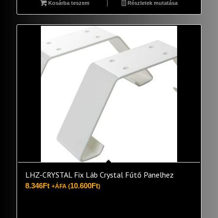
Kosárba teszem
Részletek mutatása
LHZ-CRYSTAL Fix Láb Crystal Fűtő Panelhez
8.346
Ft
10.600
Ft
+ÁFA (
)