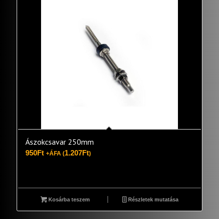
Ászokcsavar 250mm
950
Ft
1.207
Ft
+ÁFA (
)
Kosárba teszem
Részletek mutatása