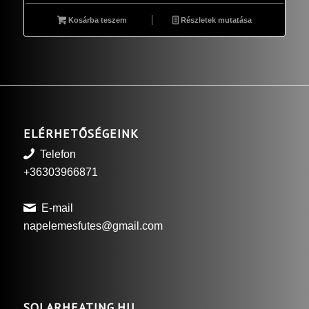
Kosárba teszem
Részletek mutatása
ELÉRHETŐSÉGEINK
Telefon
+36303966871
E-mail
napelemesfutes@gmail.com
SOLARHEATING.HU