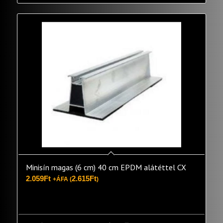
Minisín magas (6 cm) 40 cm EPDM alátéttel CX
2.059
Ft
2.615
Ft
+ÁFA (
)