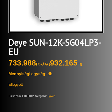
Deye SUN-12K-SG04LP3-
EU
733.988
932.165
Ft
Ft
+ÁFA (
)
Mennyiségi egység: db
Elfogyott
Cikkszám:
I-DE0012
Kategória:
Egyéb