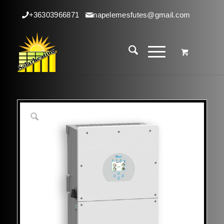
+36303966871
napelemesfutes@gmail.com