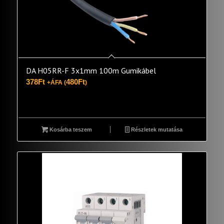
DA H05RR-F 3x1mm 100m Gumikábel
378
Ft
480
Ft
+ÁFA (
)
Kosárba teszem
Részletek mutatása