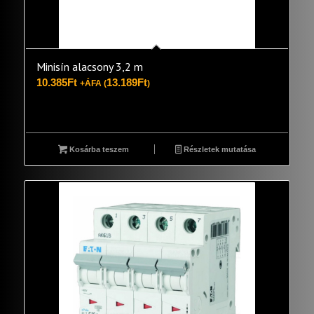
Minisín alacsony 3,2 m
10.385
Ft
13.189
Ft
+ÁFA (
)
Kosárba teszem
Részletek mutatása