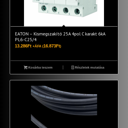
EATON – Kismegszakító 25A 4pol C karakt 6kA
PL6-C25/4
13.286
Ft
16.873
Ft
+ÁFA (
)
Kosárba teszem
Részletek mutatása