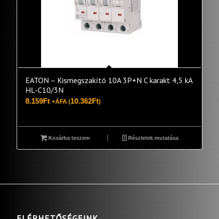
EATON – Kismegszakító 10A 3P+N C karakt 4,5 kA
HL-C10/3N
8.159
Ft
10.362
Ft
+ÁFA (
)
Kosárba teszem
Részletek mutatása
ELÉRHETŐSÉGEINK