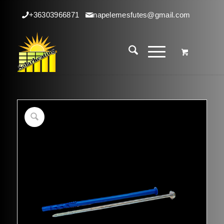
+36303966871
napelemesfutes@gmail.com