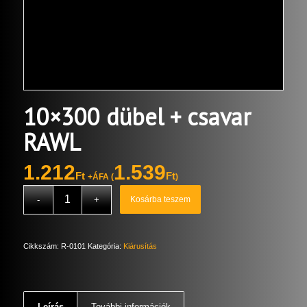
10×300 dübel + csavar
RAWL
1.212
1.539
Ft
Ft
+ÁFA (
)
Kosárba teszem
Cikkszám:
R-0101
Kategória:
Kiárusítás
Leírás
További információk